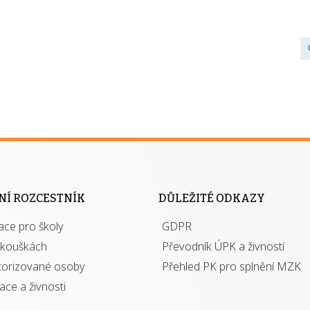
NÍ ROZCESTNÍK
DŮLEŽITÉ ODKAZY
ace pro školy
GDPR
zkouškách
Převodník ÚPK a živností
torizované osoby
Přehled PK pro splnění MZK
kace a živnosti