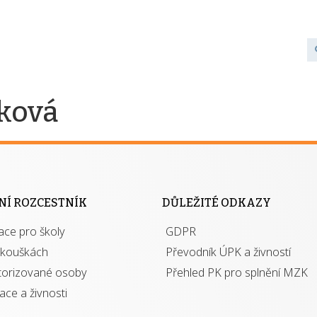
ková
NÍ ROZCESTNÍK
DŮLEŽITÉ ODKAZY
ace pro školy
GDPR
zkouškách
Převodník ÚPK a živností
torizované osoby
Přehled PK pro splnění MZK
kace a živnosti