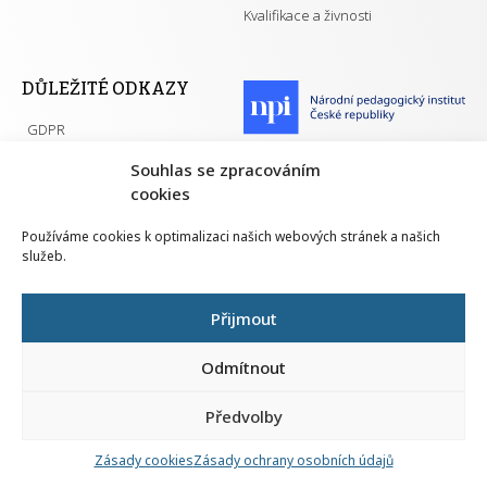
Kvalifikace a živnosti
DŮLEŽITÉ ODKAZY
GDPR
Převodník ÚPK a živností
Národní pedagogický institut ČR
Souhlas se zpracováním
Přehled PK pro splnění MZK
cookies
Senovážné náměstí 25
110 00 Praha 1
Používáme cookies k optimalizaci našich webových stránek a našich
služeb.
Přijmout
Všechna práva vyhrazena | 2026
Odmítnout
Předvolby
Nahlá
chy
Zásady cookies
Zásady ochrany osobních údajů
Navrh