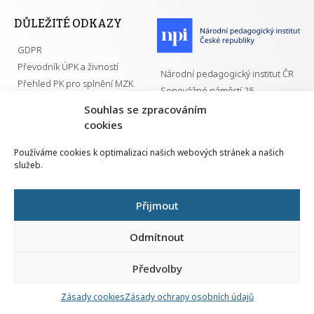
DŮLEŽITÉ ODKAZY
GDPR
Převodník ÚPK a živností
Národní pedagogický institut ČR
Přehled PK pro splnění MZK
Senovážné náměstí 25
110 00 Praha 1
Souhlas se zpracováním
cookies
Používáme cookies k optimalizaci našich webových stránek a našich
služeb.
Všechna práva vyhrazena | 2026
Přijmout
Odmítnout
Předvolby
Nahlá
chy
Zásady cookies
Zásady ochrany osobních údajů
Navrh