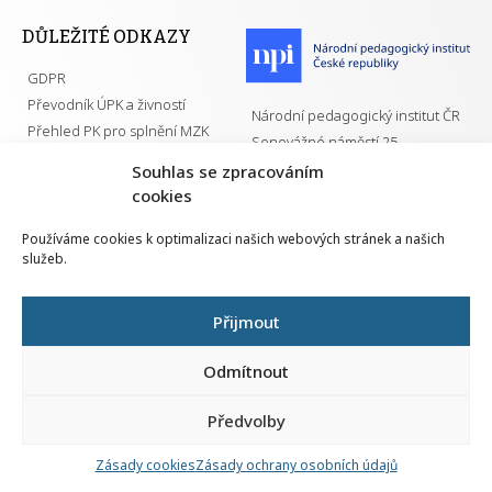
DŮLEŽITÉ ODKAZY
GDPR
Převodník ÚPK a živností
Národní pedagogický institut ČR
Přehled PK pro splnění MZK
Senovážné náměstí 25
110 00 Praha 1
Souhlas se zpracováním
cookies
Používáme cookies k optimalizaci našich webových stránek a našich
služeb.
Všechna práva vyhrazena | 2026
Přijmout
Odmítnout
Předvolby
Nahlá
chy
Zásady cookies
Zásady ochrany osobních údajů
Navrh