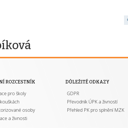
bíková
NÍ ROZCESTNÍK
DŮLEŽITÉ ODKAZY
ace pro školy
GDPR
zkouškách
Převodník ÚPK a živností
torizované osoby
Přehled PK pro splnění MZK
kace a živnosti