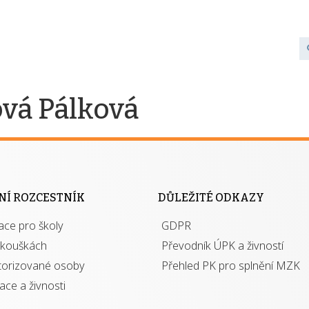
ová Pálková
NÍ ROZCESTNÍK
DŮLEŽITÉ ODKAZY
ace pro školy
GDPR
zkouškách
Převodník ÚPK a živností
torizované osoby
Přehled PK pro splnění MZK
kace a živnosti