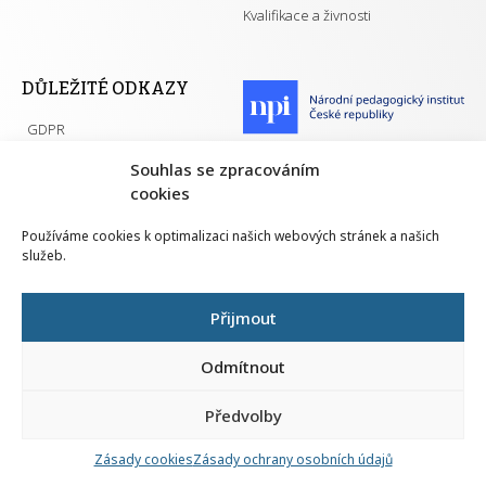
Kvalifikace a živnosti
DŮLEŽITÉ ODKAZY
GDPR
Převodník ÚPK a živností
Národní pedagogický institut ČR
Souhlas se zpracováním
Přehled PK pro splnění MZK
cookies
Senovážné náměstí 25
110 00 Praha 1
Používáme cookies k optimalizaci našich webových stránek a našich
služeb.
Přijmout
Všechna práva vyhrazena | 2026
Odmítnout
Předvolby
Nahlá
chy
Zásady cookies
Zásady ochrany osobních údajů
Navrh