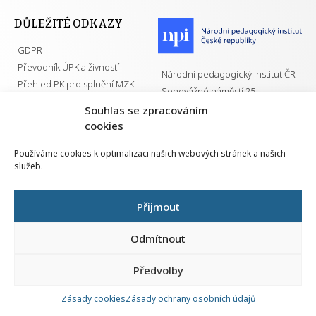
DŮLEŽITÉ ODKAZY
GDPR
Převodník ÚPK a živností
Národní pedagogický institut ČR
Přehled PK pro splnění MZK
Senovážné náměstí 25
110 00 Praha 1
Souhlas se zpracováním
cookies
Používáme cookies k optimalizaci našich webových stránek a našich
služeb.
Všechna práva vyhrazena | 2026
Přijmout
Odmítnout
Předvolby
Nahlá
chy
Zásady cookies
Zásady ochrany osobních údajů
Navrh