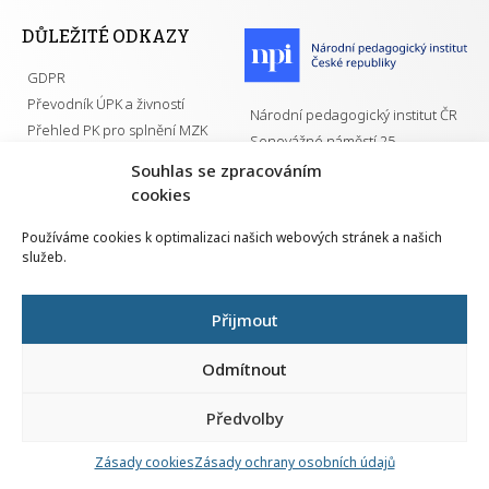
DŮLEŽITÉ ODKAZY
GDPR
Převodník ÚPK a živností
Národní pedagogický institut ČR
Přehled PK pro splnění MZK
Senovážné náměstí 25
110 00 Praha 1
Souhlas se zpracováním
cookies
Používáme cookies k optimalizaci našich webových stránek a našich
služeb.
Všechna práva vyhrazena | 2026
Přijmout
Odmítnout
Předvolby
Nahlá
chy
Zásady cookies
Zásady ochrany osobních údajů
Navrh