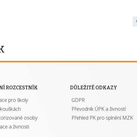
k
NÍ ROZCESTNÍK
DŮLEŽITÉ ODKAZY
ace pro školy
GDPR
zkouškách
Převodník ÚPK a živností
torizované osoby
Přehled PK pro splnění MZK
kace a živnosti