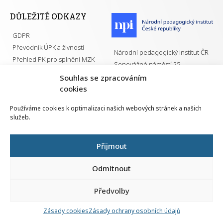
DŮLEŽITÉ ODKAZY
GDPR
Převodník ÚPK a živností
Národní pedagogický institut ČR
Přehled PK pro splnění MZK
Senovážné náměstí 25
110 00 Praha 1
Souhlas se zpracováním
cookies
Používáme cookies k optimalizaci našich webových stránek a našich
služeb.
Všechna práva vyhrazena | 2026
Přijmout
Odmítnout
Předvolby
Nahlá
chy
Zásady cookies
Zásady ochrany osobních údajů
Navrh