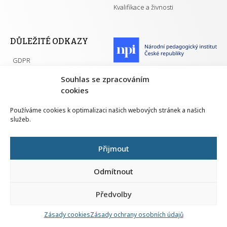
Kvalifikace a živnosti
DŮLEŽITÉ ODKAZY
GDPR
Převodník ÚPK a živností
Národní pedagogický institut ČR
Souhlas se zpracováním
Přehled PK pro splnění MZK
cookies
Senovážné náměstí 25
110 00 Praha 1
Používáme cookies k optimalizaci našich webových stránek a našich
služeb.
Přijmout
Všechna práva vyhrazena | 2026
Odmítnout
Předvolby
Nahlá
chy
Zásady cookies
Zásady ochrany osobních údajů
Navrh