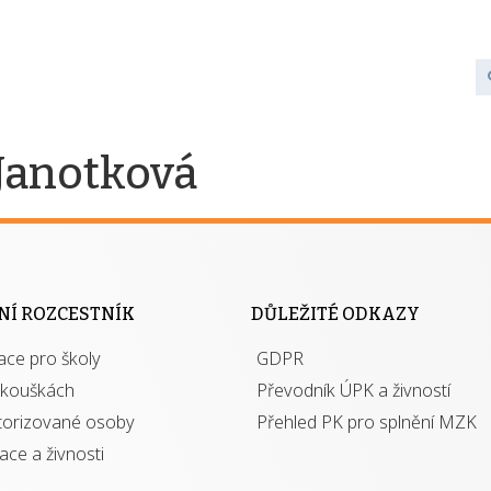
 Janotková
NÍ ROZCESTNÍK
DŮLEŽITÉ ODKAZY
ace pro školy
GDPR
zkouškách
Převodník ÚPK a živností
torizované osoby
Přehled PK pro splnění MZK
kace a živnosti