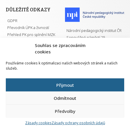
DŮLEŽITÉ ODKAZY
GDPR
Převodník ÚPK a živností
Národní pedagogický institut ČR
Přehled PK pro splnění MZK
Senovážné náměstí 25
110 00 Praha 1
Souhlas se zpracováním
cookies
Používáme cookies k optimalizaci našich webových stránek a našich
služeb.
Všechna práva vyhrazena | 2026
Přijmout
Odmítnout
Předvolby
Nahlá
chy
Zásady cookies
Zásady ochrany osobních údajů
Navrh