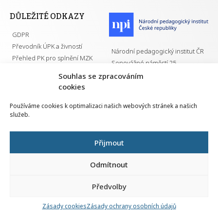
DŮLEŽITÉ ODKAZY
GDPR
Převodník ÚPK a živností
Národní pedagogický institut ČR
Přehled PK pro splnění MZK
Senovážné náměstí 25
110 00 Praha 1
Souhlas se zpracováním
cookies
Používáme cookies k optimalizaci našich webových stránek a našich
služeb.
Všechna práva vyhrazena | 2026
Přijmout
Odmítnout
Předvolby
Nahlá
chy
Zásady cookies
Zásady ochrany osobních údajů
Navrh