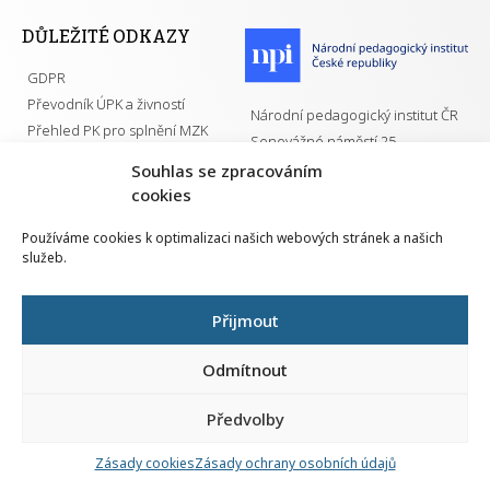
DŮLEŽITÉ ODKAZY
GDPR
Převodník ÚPK a živností
Národní pedagogický institut ČR
Přehled PK pro splnění MZK
Senovážné náměstí 25
110 00 Praha 1
Souhlas se zpracováním
cookies
Používáme cookies k optimalizaci našich webových stránek a našich
služeb.
Všechna práva vyhrazena | 2026
Přijmout
Odmítnout
Předvolby
Nahlá
chy
Zásady cookies
Zásady ochrany osobních údajů
Navrh