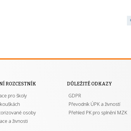
NÍ ROZCESTNÍK
DŮLEŽITÉ ODKAZY
ace pro školy
GDPR
zkouškách
Převodník ÚPK a živností
torizované osoby
Přehled PK pro splnění MZK
kace a živnosti