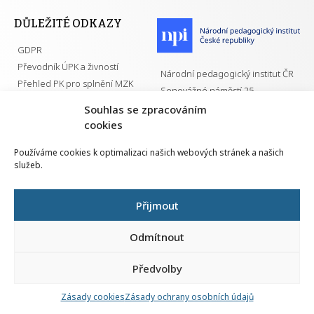
DŮLEŽITÉ ODKAZY
GDPR
Převodník ÚPK a živností
Národní pedagogický institut ČR
Přehled PK pro splnění MZK
Senovážné náměstí 25
110 00 Praha 1
Souhlas se zpracováním
cookies
Používáme cookies k optimalizaci našich webových stránek a našich
služeb.
Všechna práva vyhrazena | 2026
Přijmout
Odmítnout
Předvolby
Nahlá
chy
Zásady cookies
Zásady ochrany osobních údajů
Navrh