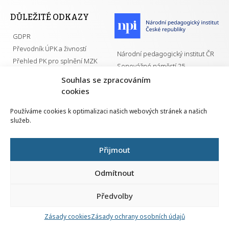
DŮLEŽITÉ ODKAZY
GDPR
Převodník ÚPK a živností
Národní pedagogický institut ČR
Přehled PK pro splnění MZK
Senovážné náměstí 25
110 00 Praha 1
Souhlas se zpracováním
cookies
Používáme cookies k optimalizaci našich webových stránek a našich
služeb.
Všechna práva vyhrazena | 2026
Přijmout
Odmítnout
Předvolby
Nahlá
chy
Zásady cookies
Zásady ochrany osobních údajů
Navrh