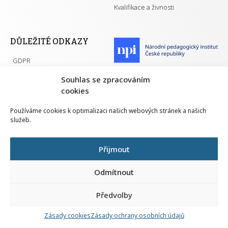
Kvalifikace a živnosti
DŮLEŽITÉ ODKAZY
GDPR
Převodník ÚPK a živností
Národní pedagogický institut ČR
Souhlas se zpracováním
Přehled PK pro splnění MZK
cookies
Senovážné náměstí 25
110 00 Praha 1
Používáme cookies k optimalizaci našich webových stránek a našich
služeb.
Přijmout
Všechna práva vyhrazena | 2026
Odmítnout
Předvolby
Nahlá
chy
Zásady cookies
Zásady ochrany osobních údajů
Navrh