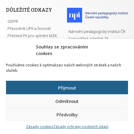
DŮLEŽITÉ ODKAZY
GDPR
Převodník ÚPK a živností
Národní pedagogický institut ČR
Přehled PK pro splnění MZK
Senovážné náměstí 25
110 00 Praha 1
Souhlas se zpracováním
cookies
Používáme cookies k optimalizaci našich webových stránek a našich
služeb.
Všechna práva vyhrazena | 2026
Přijmout
Odmítnout
Předvolby
Nahlá
chy
Zásady cookies
Zásady ochrany osobních údajů
Navrh