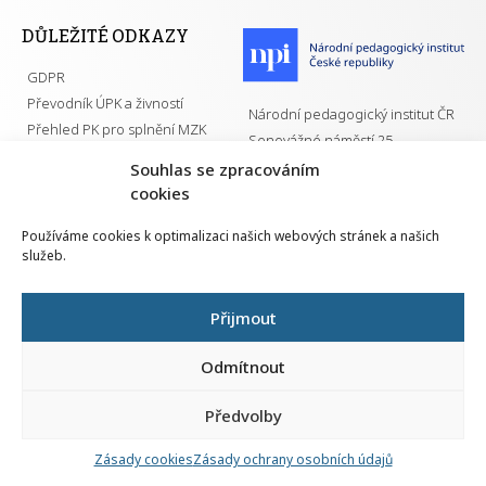
DŮLEŽITÉ ODKAZY
GDPR
Převodník ÚPK a živností
Národní pedagogický institut ČR
Přehled PK pro splnění MZK
Senovážné náměstí 25
110 00 Praha 1
Souhlas se zpracováním
cookies
Používáme cookies k optimalizaci našich webových stránek a našich
služeb.
Všechna práva vyhrazena | 2026
Přijmout
Odmítnout
Předvolby
Nahlá
chy
Zásady cookies
Zásady ochrany osobních údajů
Navrh