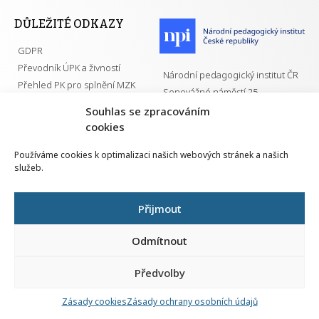
DŮLEŽITÉ ODKAZY
GDPR
Převodník ÚPK a živností
Národní pedagogický institut ČR
Přehled PK pro splnění MZK
Senovážné náměstí 25
110 00 Praha 1
Souhlas se zpracováním
cookies
Používáme cookies k optimalizaci našich webových stránek a našich
služeb.
Všechna práva vyhrazena | 2026
Přijmout
Odmítnout
Předvolby
Nahlá
chy
Zásady cookies
Zásady ochrany osobních údajů
Navrh