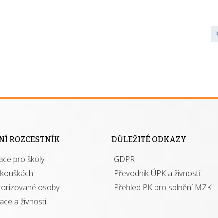
NÍ ROZCESTNÍK
DŮLEŽITÉ ODKAZY
ace pro školy
GDPR
zkouškách
Převodník ÚPK a živností
torizované osoby
Přehled PK pro splnění MZK
kace a živnosti