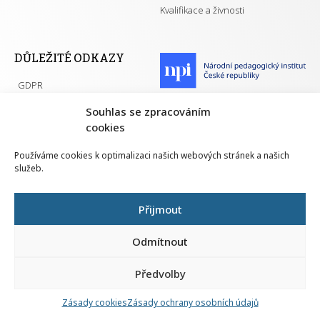
Kvalifikace a živnosti
DŮLEŽITÉ ODKAZY
GDPR
Převodník ÚPK a živností
Národní pedagogický institut ČR
Souhlas se zpracováním
Přehled PK pro splnění MZK
cookies
Senovážné náměstí 25
110 00 Praha 1
Používáme cookies k optimalizaci našich webových stránek a našich
služeb.
Přijmout
Všechna práva vyhrazena | 2026
Odmítnout
Předvolby
Nahlá
chy
Zásady cookies
Zásady ochrany osobních údajů
Navrh