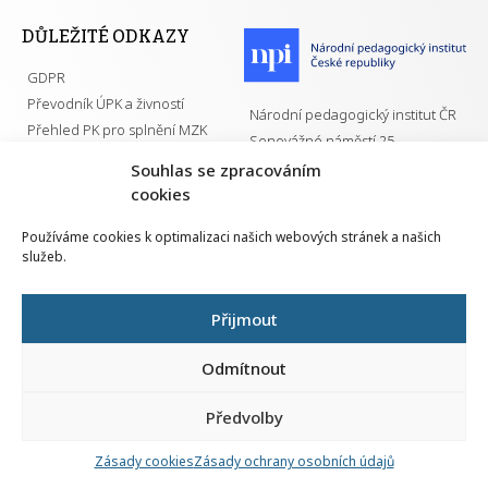
DŮLEŽITÉ ODKAZY
GDPR
Převodník ÚPK a živností
Národní pedagogický institut ČR
Přehled PK pro splnění MZK
Senovážné náměstí 25
110 00 Praha 1
Souhlas se zpracováním
cookies
Používáme cookies k optimalizaci našich webových stránek a našich
služeb.
Všechna práva vyhrazena | 2026
Přijmout
Odmítnout
Předvolby
Nahlá
chy
Zásady cookies
Zásady ochrany osobních údajů
Navrh