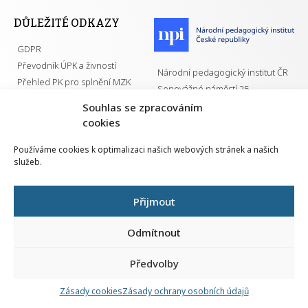
DŮLEŽITÉ ODKAZY
GDPR
Převodník ÚPK a živností
Národní pedagogický institut ČR
Přehled PK pro splnění MZK
Senovážné náměstí 25
110 00 Praha 1
Souhlas se zpracováním
cookies
Používáme cookies k optimalizaci našich webových stránek a našich
služeb.
Všechna práva vyhrazena | 2026
Přijmout
Odmítnout
Předvolby
Nahlá
chy
Zásady cookies
Zásady ochrany osobních údajů
Navrh