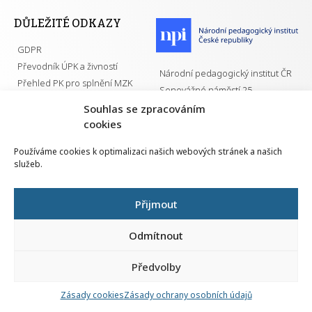
DŮLEŽITÉ ODKAZY
GDPR
Převodník ÚPK a živností
Národní pedagogický institut ČR
Přehled PK pro splnění MZK
Senovážné náměstí 25
110 00 Praha 1
Souhlas se zpracováním
cookies
Používáme cookies k optimalizaci našich webových stránek a našich
služeb.
Všechna práva vyhrazena | 2026
Přijmout
Odmítnout
Předvolby
Nahlá
chy
Zásady cookies
Zásady ochrany osobních údajů
Navrh