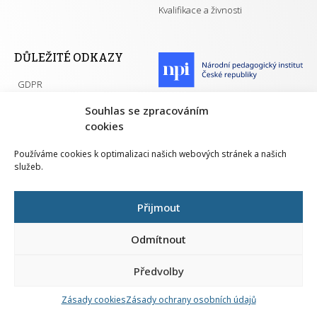
Kvalifikace a živnosti
DŮLEŽITÉ ODKAZY
GDPR
Převodník ÚPK a živností
Národní pedagogický institut ČR
Souhlas se zpracováním
Přehled PK pro splnění MZK
cookies
Senovážné náměstí 25
110 00 Praha 1
Používáme cookies k optimalizaci našich webových stránek a našich
služeb.
Přijmout
Všechna práva vyhrazena | 2026
Odmítnout
Předvolby
Nahlá
chy
Zásady cookies
Zásady ochrany osobních údajů
Navrh