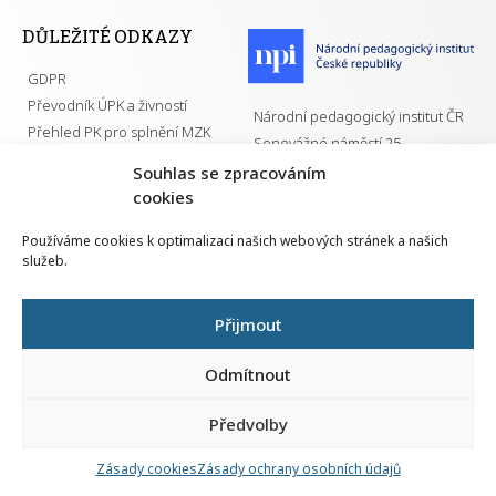
DŮLEŽITÉ ODKAZY
GDPR
Převodník ÚPK a živností
Národní pedagogický institut ČR
Přehled PK pro splnění MZK
Senovážné náměstí 25
110 00 Praha 1
Souhlas se zpracováním
cookies
Používáme cookies k optimalizaci našich webových stránek a našich
služeb.
Všechna práva vyhrazena | 2026
Přijmout
Odmítnout
Předvolby
Nahlá
chy
Zásady cookies
Zásady ochrany osobních údajů
Navrh