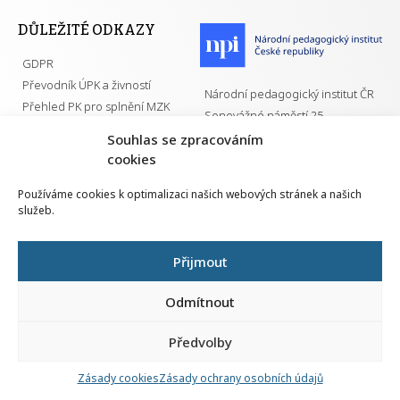
DŮLEŽITÉ ODKAZY
GDPR
Převodník ÚPK a živností
Národní pedagogický institut ČR
Přehled PK pro splnění MZK
Senovážné náměstí 25
110 00 Praha 1
Souhlas se zpracováním
cookies
Používáme cookies k optimalizaci našich webových stránek a našich
služeb.
Všechna práva vyhrazena | 2026
Přijmout
Odmítnout
Předvolby
Nahlá
chy
Zásady cookies
Zásady ochrany osobních údajů
Navrh