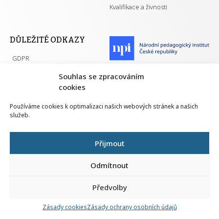
Kvalifikace a živnosti
DŮLEŽITÉ ODKAZY
GDPR
Převodník ÚPK a živností
Národní pedagogický institut ČR
Souhlas se zpracováním
Přehled PK pro splnění MZK
cookies
Senovážné náměstí 25
110 00 Praha 1
Používáme cookies k optimalizaci našich webových stránek a našich
služeb.
Přijmout
Všechna práva vyhrazena | 2026
Odmítnout
Předvolby
Nahlá
chy
Zásady cookies
Zásady ochrany osobních údajů
Navrh