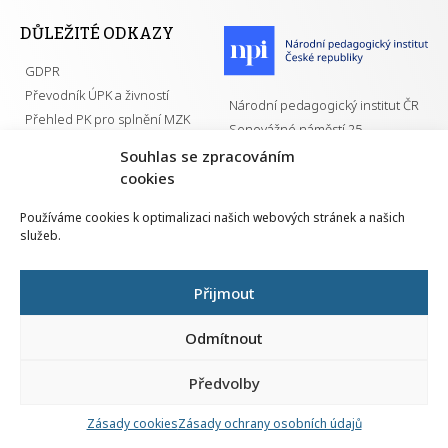
DŮLEŽITÉ ODKAZY
GDPR
Převodník ÚPK a živností
Národní pedagogický institut ČR
Přehled PK pro splnění MZK
Senovážné náměstí 25
110 00 Praha 1
Souhlas se zpracováním
cookies
Používáme cookies k optimalizaci našich webových stránek a našich
služeb.
Všechna práva vyhrazena | 2026
Přijmout
Odmítnout
Předvolby
Nahlá
chy
Zásady cookies
Zásady ochrany osobních údajů
Navrh