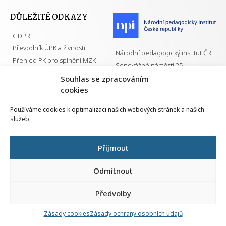
DŮLEŽITÉ ODKAZY
GDPR
Převodník ÚPK a živností
Národní pedagogický institut ČR
Přehled PK pro splnění MZK
Senovážné náměstí 25
110 00 Praha 1
Souhlas se zpracováním
cookies
Používáme cookies k optimalizaci našich webových stránek a našich
služeb.
Všechna práva vyhrazena | 2026
Přijmout
Odmítnout
Předvolby
Nahlá
chy
Zásady cookies
Zásady ochrany osobních údajů
Navrh