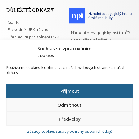
DŮLEŽITÉ ODKAZY
GDPR
Převodník ÚPK a živností
Národní pedagogický institut ČR
Přehled PK pro splnění MZK
Senovážné náměstí 25
110 00 Praha 1
Souhlas se zpracováním
cookies
Používáme cookies k optimalizaci našich webových stránek a našich
služeb.
Všechna práva vyhrazena | 2026
Přijmout
Odmítnout
Předvolby
Nahlá
chy
Zásady cookies
Zásady ochrany osobních údajů
Navrh