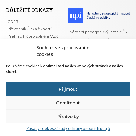
DŮLEŽITÉ ODKAZY
GDPR
Převodník ÚPK a živností
Národní pedagogický institut ČR
Přehled PK pro splnění MZK
Senovážné náměstí 25
110 00 Praha 1
Souhlas se zpracováním
cookies
Používáme cookies k optimalizaci našich webových stránek a našich
služeb.
Všechna práva vyhrazena | 2026
Přijmout
Odmítnout
Předvolby
Nahlá
chy
Zásady cookies
Zásady ochrany osobních údajů
Navrh