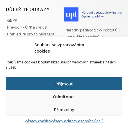
DŮLEŽITÉ ODKAZY
GDPR
Převodník ÚPK a živností
Národní pedagogický institut ČR
Přehled PK pro splnění MZK
Senovážné náměstí 25
110 00 Praha 1
Souhlas se zpracováním
cookies
Používáme cookies k optimalizaci našich webových stránek a našich
služeb.
Všechna práva vyhrazena | 2026
Přijmout
Odmítnout
Předvolby
Nahlá
chy
Zásady cookies
Zásady ochrany osobních údajů
Navrh