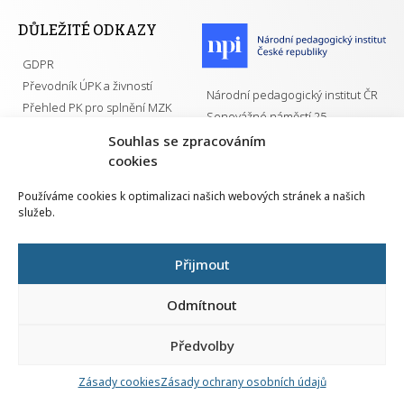
DŮLEŽITÉ ODKAZY
GDPR
Převodník ÚPK a živností
Národní pedagogický institut ČR
Přehled PK pro splnění MZK
Senovážné náměstí 25
110 00 Praha 1
Souhlas se zpracováním
cookies
Používáme cookies k optimalizaci našich webových stránek a našich
služeb.
Všechna práva vyhrazena | 2026
Přijmout
Odmítnout
Předvolby
Nahlá
chy
Zásady cookies
Zásady ochrany osobních údajů
Navrh