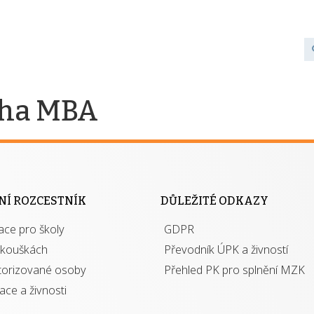
ícha MBA
NÍ ROZCESTNÍK
DŮLEŽITÉ ODKAZY
ace pro školy
GDPR
zkouškách
Převodník ÚPK a živností
torizované osoby
Přehled PK pro splnění MZK
kace a živnosti