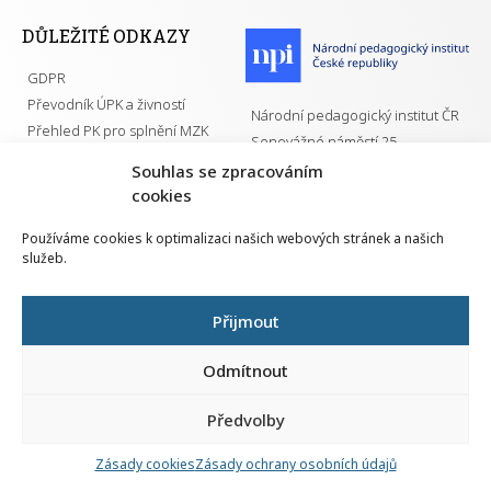
DŮLEŽITÉ ODKAZY
GDPR
Převodník ÚPK a živností
Národní pedagogický institut ČR
Přehled PK pro splnění MZK
Senovážné náměstí 25
110 00 Praha 1
Souhlas se zpracováním
cookies
Používáme cookies k optimalizaci našich webových stránek a našich
služeb.
Všechna práva vyhrazena | 2026
Přijmout
Odmítnout
Předvolby
Nahlá
chy
Zásady cookies
Zásady ochrany osobních údajů
Navrh