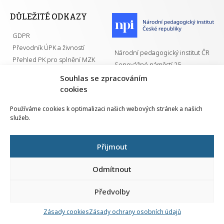
DŮLEŽITÉ ODKAZY
GDPR
Převodník ÚPK a živností
Národní pedagogický institut ČR
Přehled PK pro splnění MZK
Senovážné náměstí 25
110 00 Praha 1
Souhlas se zpracováním
cookies
Používáme cookies k optimalizaci našich webových stránek a našich
služeb.
Všechna práva vyhrazena | 2026
Přijmout
Odmítnout
Předvolby
Nahlá
chy
Zásady cookies
Zásady ochrany osobních údajů
Navrh