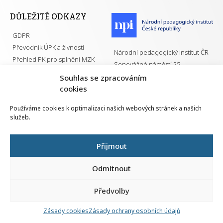
DŮLEŽITÉ ODKAZY
GDPR
Převodník ÚPK a živností
Národní pedagogický institut ČR
Přehled PK pro splnění MZK
Senovážné náměstí 25
110 00 Praha 1
Souhlas se zpracováním
cookies
Používáme cookies k optimalizaci našich webových stránek a našich
služeb.
Všechna práva vyhrazena | 2026
Přijmout
Odmítnout
Předvolby
Nahlá
chy
Zásady cookies
Zásady ochrany osobních údajů
Navrh