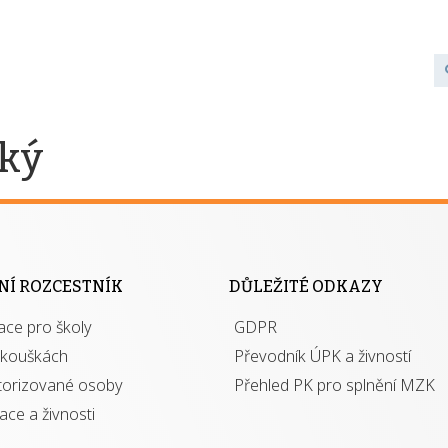
ský
NÍ ROZCESTNÍK
DŮLEŽITÉ ODKAZY
ace pro školy
GDPR
zkouškách
Převodník ÚPK a živností
torizované osoby
Přehled PK pro splnění MZK
kace a živnosti