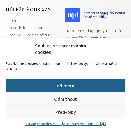
DŮLEŽITÉ ODKAZY
GDPR
Převodník ÚPK a živností
Národní pedagogický institut ČR
Přehled PK pro splnění MZK
Senovážné náměstí 25
110 00 Praha 1
Souhlas se zpracováním
cookies
Používáme cookies k optimalizaci našich webových stránek a našich
služeb.
Všechna práva vyhrazena | 2026
Přijmout
Odmítnout
Předvolby
Nahlá
chy
Zásady cookies
Zásady ochrany osobních údajů
Navrh