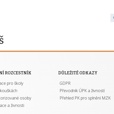
š
NÍ ROZCESTNÍK
DŮLEŽITÉ ODKAZY
ace pro školy
GDPR
zkouškách
Převodník ÚPK a živností
torizované osoby
Přehled PK pro splnění MZK
kace a živnosti