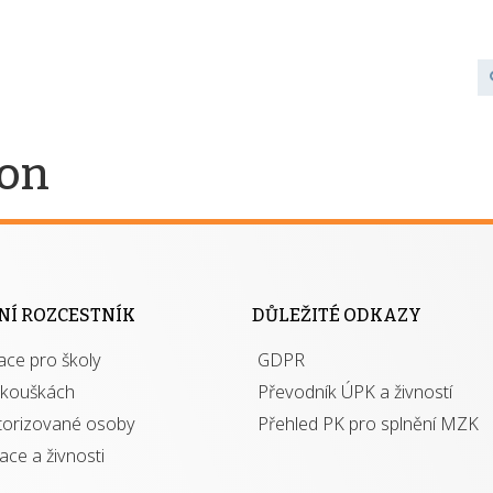
ron
NÍ ROZCESTNÍK
DŮLEŽITÉ ODKAZY
ace pro školy
GDPR
zkouškách
Převodník ÚPK a živností
torizované osoby
Přehled PK pro splnění MZK
kace a živnosti