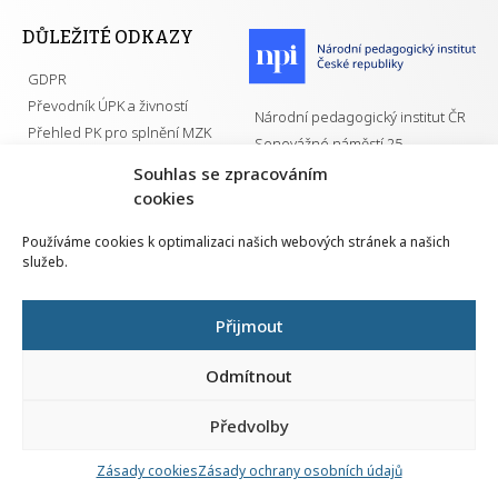
DŮLEŽITÉ ODKAZY
GDPR
Převodník ÚPK a živností
Národní pedagogický institut ČR
Přehled PK pro splnění MZK
Senovážné náměstí 25
110 00 Praha 1
Souhlas se zpracováním
cookies
Používáme cookies k optimalizaci našich webových stránek a našich
služeb.
Všechna práva vyhrazena | 2026
Přijmout
Odmítnout
Předvolby
Nahlá
chy
Zásady cookies
Zásady ochrany osobních údajů
Navrh