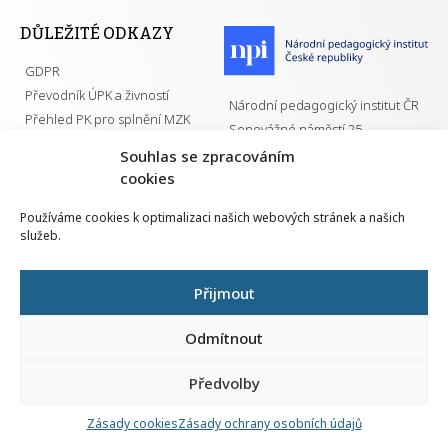
DŮLEŽITÉ ODKAZY
GDPR
Převodník ÚPK a živností
Národní pedagogický institut ČR
Přehled PK pro splnění MZK
Senovážné náměstí 25
110 00 Praha 1
Souhlas se zpracováním
cookies
Používáme cookies k optimalizaci našich webových stránek a našich
služeb.
Všechna práva vyhrazena | 2026
Přijmout
Odmítnout
Předvolby
Nahlá
chy
Zásady cookies
Zásady ochrany osobních údajů
Navrh