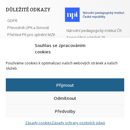
DŮLEŽITÉ ODKAZY
GDPR
Převodník ÚPK a živností
Národní pedagogický institut ČR
Přehled PK pro splnění MZK
Senovážné náměstí 25
110 00 Praha 1
Souhlas se zpracováním
cookies
Používáme cookies k optimalizaci našich webových stránek a našich
služeb.
Všechna práva vyhrazena | 2026
Přijmout
Odmítnout
Předvolby
Nahlá
chy
Zásady cookies
Zásady ochrany osobních údajů
Navrh